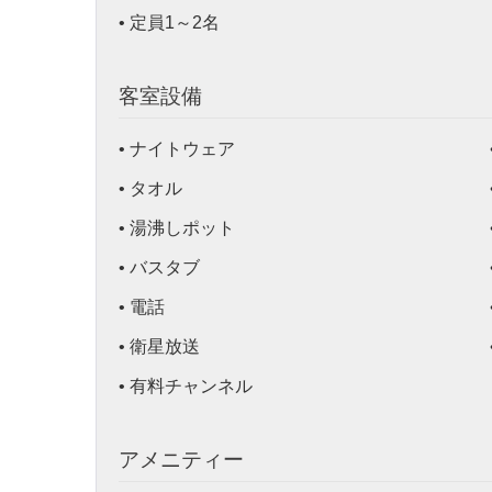
• 定員1～2名
部
客室設備
• ナイトウェア
• タオル
• 湯沸しポット
屋
• バスタブ
• 電話
• 衛星放送
• 有料チャンネル
アメニティー