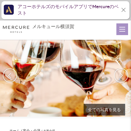
アコーホテルズのモバイルアプリでMercureのベ
スト
メルキュール横須賀
全ての写真を見る
ホーム
宴会・会議
大宴会場